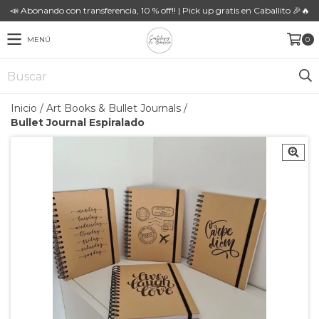
📣 Abonando con transferencia, 10 % off!! | Pick up gratis en Caballito 🎉🔥
MENÚ
0
Inicio
/
Art Books & Bullet Journals
/
Bullet Journal Espiralado